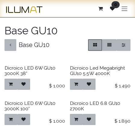
Ir al contenido
0
Base GU10
Base GU10
Dicroico LED 6W GU10
Dicroico Led Megabright
3000K 38°
GU10 5.5W 4000K
$
1.000
$
1.490
Dicroico LED 6W GU10
Dicroico LED 6.8 GU10
3000K 100°
2700K
$
1.000
$
1.890